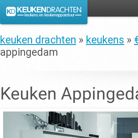
keuken drachten
»
keukens
»
appingedam
Keuken Appinge