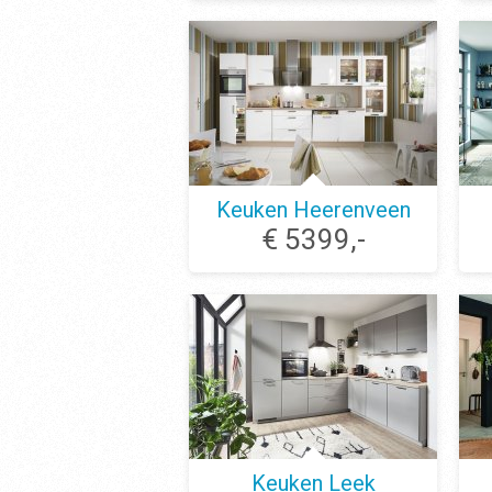
Keuken Heerenveen
€ 5399,-
Keuken Leek