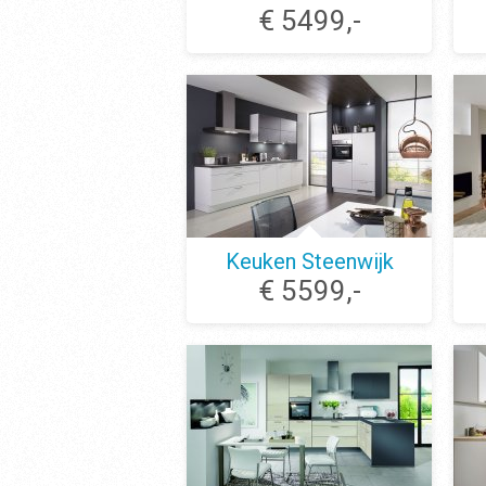
€ 5499,-
Keuken Steenwijk
€ 5599,-