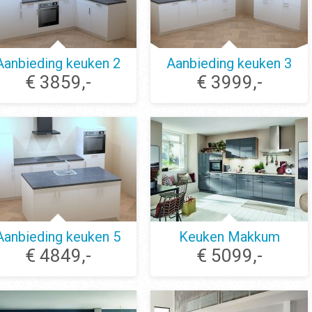
Aanbieding keuken 2
Aanbieding keuken 3
€ 3859,-
€ 3999,-
Aanbieding keuken 5
Keuken Makkum
€ 4849,-
€ 5099,-