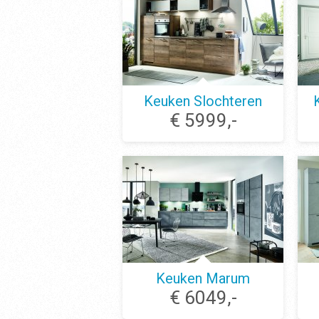
Keuken Slochteren
€ 5999,-
Keuken Marum
€ 6049,-