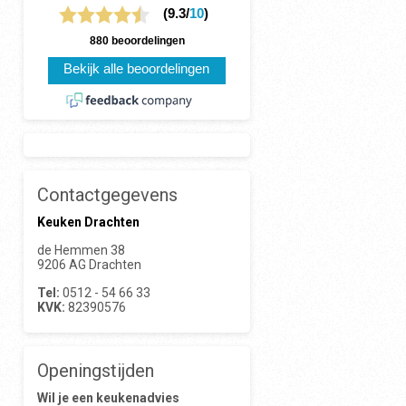
(9.3/
10
)
880 beoordelingen
Bekijk alle beoordelingen
Contactgegevens
Keuken Drachten
de Hemmen 38
9206 AG Drachten
Tel:
0512 - 54 66 33
KVK:
82390576
Openingstijden
Wil je een keukenadvies