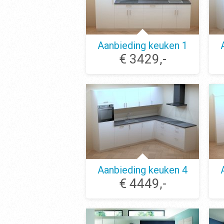
Aanbieding keuken 1
€ 3429,-
Aanbieding keuken 4
€ 4449,-