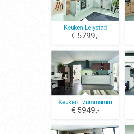
Keuken Lelystad
€ 5799,-
Keuken Tzummarum
€ 5949,-