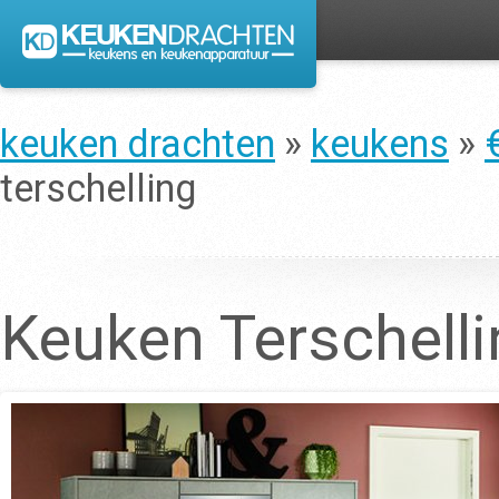
keuken drachten
»
keukens
»
terschelling
Keuken Terschelli