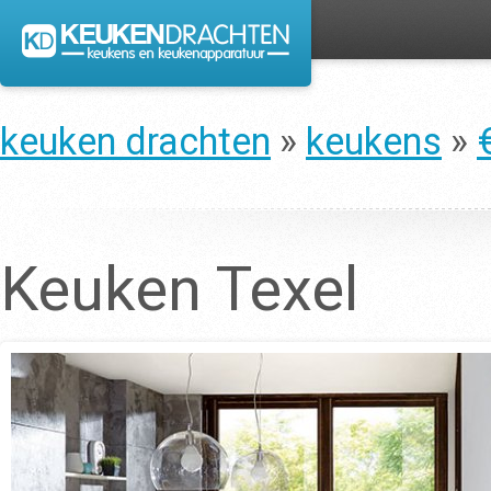
keuken drachten
»
keukens
»
Keuken Texel