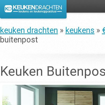
keuken drachten
»
keukens
»
buitenpost
Keuken Buitenpos