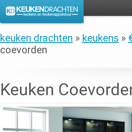
keuken drachten
»
keukens
»
coevorden
Keuken Coevorde