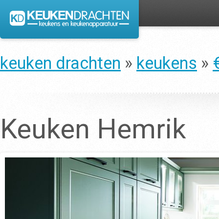
keuken drachten
»
keukens
»
Keuken Hemrik