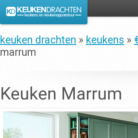
keuken drachten
»
keukens
»
marrum
Keuken Marrum