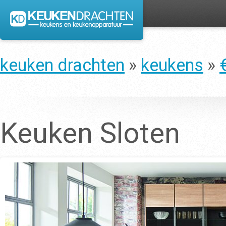
keuken drachten
»
keukens
»
Keuken Sloten