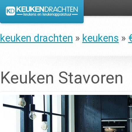
keuken drachten
»
keukens
»
Keuken Stavoren