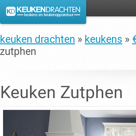
keuken drachten
»
keukens
»
zutphen
Keuken Zutphen